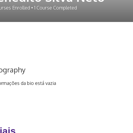
rses Enrolled
•
1
Course Completed
ography
ormações da bio está vazia
iais