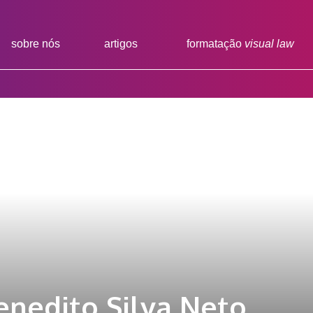
sobre nós
artigos
formatação
visual law
enedito Silva Neto