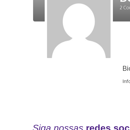
2
Cou
Bi
Inf
Siga nossas
redes soc