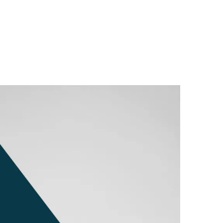
igners, programadores,
 oferecer soluções