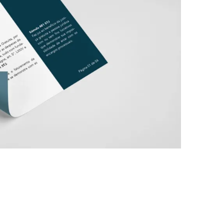
ntos jurídicos você não gasta seu tempo
as. Formatamos suas peças de acordo com o
a as redes sociais.
 😉