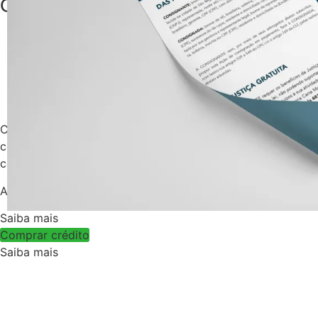
O que nós
fazemos de melhor
FORMATAÇÃO
VISUAL LAW
Com o nosso serviço de formatação Visual Law de docume
com a diagramação de suas peças jurídicas e publicitári
contexto de aplicação, desde petições judiciais a posts par
Aperte o botão abaixo para saber mais sobre esse serviço
Saiba mais
Comprar crédito
Saiba mais