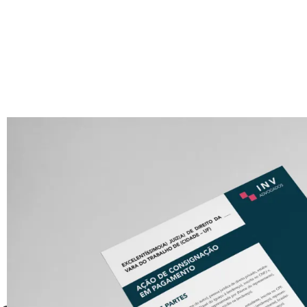
NOSSOS
SERVIÇOS
Sabemos como te
ajudar
.
Nossa equipe de criação conta com juristas, legal des
designers gráficos e publicitários, assim, conseguimos
completas personalizadas para o seu escritório.