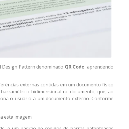
al Design Pattern denominado
QR Code
, aprendendo
eferências externas contidas em um documento físico
go barramétrico bidimensional no documento, que, ao
eciona o usuário à um documento externo. Conforme
e, é um padrão de códigos de barras patenteadas