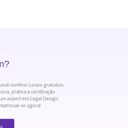
gn?
você confere cursos gratuitos
ia, prática e certificação
 um expert em Legal Design.
matricule-se agora!
os